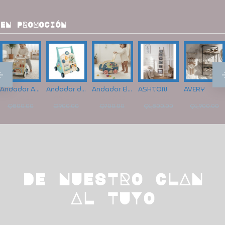
EN PROMOCIÓN
Andador Arcoíris de Actividades Infantiles
Andador de Madera Multi-Actividades Little Explorer
Andador Elefante Explorador con Actividades
ASHTON
AVERY
Q580.00
Q650.00
Q500.00
Q995.00
Q1,100.00
Q800.00
Q900.00
Q700.00
Q1,800.00
Q1,900.00
DE NUESTRO CLAN
AL TUYO