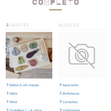
COMPLETO
Juguetes
Muebles
Bebé 0-24 meses
Aparador
Niña
Bufeteras
Niño
Consolas
Toddlers 1 - 4 años
Gabinetes